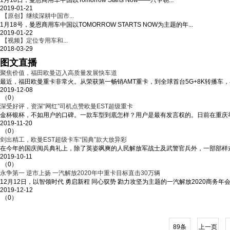
1月18日，曼恩商用车中国以Tomorrow Starts Now——只争朝...
2019-01-21
【原创】继续深耕中国市...
1月18号，曼恩商用车中国以TOMORROW STARTS NOW为主题的年...
2019-01-22
【视频】定位专用车和...
2018-03-29
图文直播
聚焦价值，福田欧曼迈入高质量发展快车道
最近，福田欧曼重卡非常火。从荣获第一畅销AMT重卡，到全球首台5G+8K转播车
2019-12-08
（0）
深受好评，资深“网红”司机点赞欧曼EST超级重卡
金杯银杯，不如用户的口碑。一款车型到底怎样？用户是最有发言权的。日前在重庆举
2019-11-20
（0）
剑出精工，欧曼EST超级卡车“国典”款大放异彩
在今年的国庆阅兵典礼上，除了英姿飒爽的人民解放军战士及武警官兵外，一部部样
2019-10-11
（0）
永争第一 逆市上扬 一汽解放2020年中重卡目标直击30万辆
12月12日，以智领时代 勇启新程 同心驭势 勠力攻坚为主题的一汽解放2020商务
2019-12-12
（0）
89条
上一页