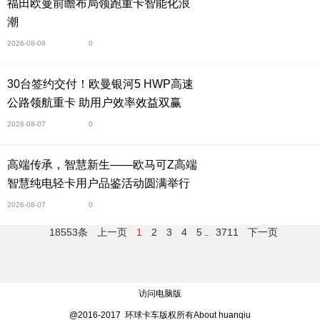
福田欧曼前瞻布局领跑重卡智能化浪
潮
2026-08-08
0
30台签约交付！欧曼银河5 HWP高速
公路领航重卡 助用户效率效益双赢
2026-08-07
0
高端传承，智慧新生——欧马可Z高端
智慧纯电轻卡用户品鉴活动圆满举行
2026-08-07
0
18553条
上一页
1
2
3
4
5
3711
下一页
..
访问电脑版
@2016-2017 环球卡车版权所有About huanqiu