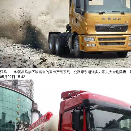
汉马------华菱星马旗下响当当的重卡产品系列，公路牵引超强实力派六大金刚阵容
05月02日 15:42