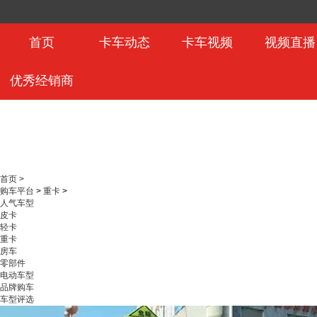
首页
卡车动态
卡车视频
视频直播
优秀经销商
首页 >
购车平台
>
重卡
>
人气车型
皮卡
轻卡
重卡
房车
零部件
电动车型
品牌购车
车型评选