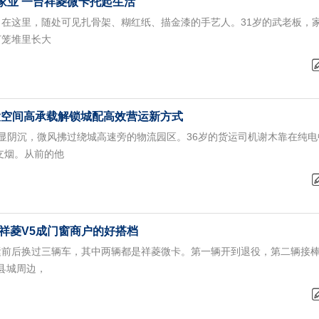
家业 一台祥菱微卡托起生活
在这里，随处可见扎骨架、糊红纸、描金漆的手艺人。31岁的武老板，
灯笼堆里长大
：大空间高承载解锁城配高效营运新方式
显阴沉，微风拂过绕城高速旁的物流园区。36岁的货运司机谢木靠在纯电中
支烟。从前的他
祥菱V5成门窗商户的好搭档
运前后换过三辆车，其中两辆都是祥菱微卡。第一辆开到退役，第二辆接
原县城周边，