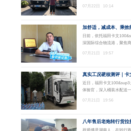
07月22日
10:14
加舒适，减成本、乘效
日前，依托福田卡文100
深国际综合物流港，聚焦
07月21日
19:57
真实工况硬核测评｜卡
近日，福田卡文100&s
体验官，深入桶装水配送
07月21日
19:56
八年售后老炮转行货拉
祝师傅是湖南人，在转行