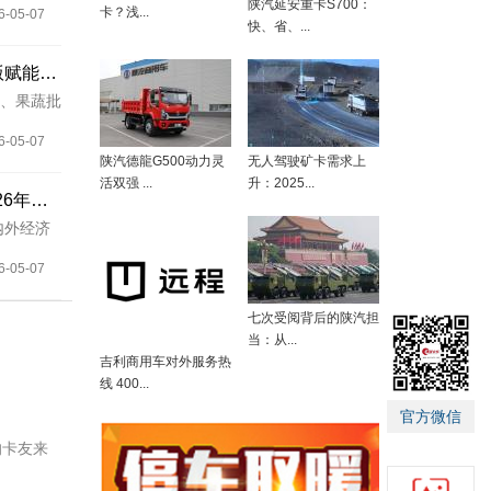
陕汽延安重卡S700：
卡？浅...
6-05-07
快、省、...
告别油电二选一，祥菱V5增程版赋能微卡运营价值跃升
、果蔬批
6-05-07
陕汽德龍G500动力灵
无人驾驶矿卡需求上
活双强 ...
升：2025...
稳中求进 进中提质 北汽福田2026年一季度跑出高质量发展“上扬线”
内外经济
6-05-07
七次受阅背后的陕汽担
当：从...
吉利商用车对外服务热
线 400...
官方微信
的卡友来