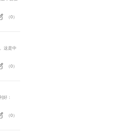
（0）
办。这是中
（0）
磅利好：
（0）