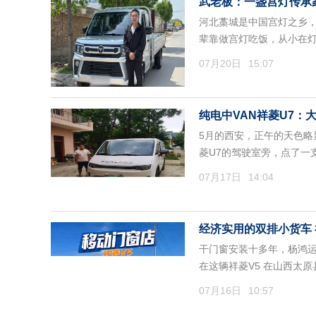
武老板：一盏宫灯传承
河北藁城是中国宫灯之乡，
辈靠做宫灯吃饭，从小在
07月20日
15:07
纯电中VAN祥菱U7
5月的西安，正午的天色略
菱U7的驾驶室旁，点了一
07月17日
14:04
经济实用的双排小货车 
干门窗安装十多年，杨鸿
在这辆祥菱V5 在山西太
07月16日
10:57