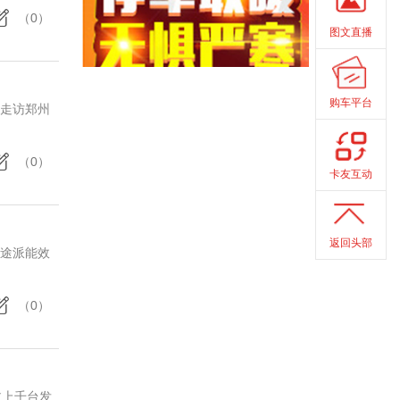
（0）
图文直播
购车平台
程走访郑州
（0）
卡友互动
返回头部
乐途派能效
（0）
过上千台发