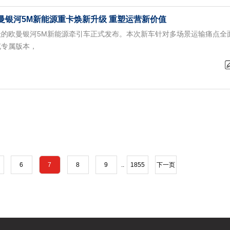
曼银河5M新能源重卡焕新升级 重塑运营新价值
新升级的欧曼银河5M新能源牵引车正式发布。本次新车针对多场景运输痛点全
充专属版本，
6
7
8
9
..
1855
下一页