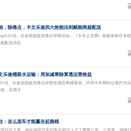
能，除痛点，卡文乐途四大效能法则赋能商超配送
&sup3;行动、乐途派能效先锋点评榜活动，《卡车之友网》能效体验官专
商超配送供应
文乐途桶装水运输：用加减乘除算透运营效益
up3;行动、乐途派能效先锋点评榜在湖北孝感落地，环球卡车网的记者作为
一线，实测卡
拉：这么选车才能赢在起跑线
跑货拉拉之前，他在福田汽车的售后岗位上干了整整八年。八年里，他拆