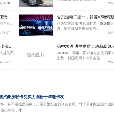
6-04-28
202
全维护航城配安全 MAN TGM 斩获欧洲 NCAP 五星认证
安全三大
作为实体经济的毛细血管，快递快运
发、家具建材等末端物流...
6-05-07
202
破解出海难题！2026梁山专用车出海论坛四大亮点
入规则不
2026年一季度，面对复杂多变的国
形势，我国商用车市场实现...
6-05-07
202
！重汽豪沃轻卡凭实力圈粉十年老卡友
好坏，从不看账面参数，只看万里征途的真实表现。对于常年跑全国长途
、省心靠谱，才