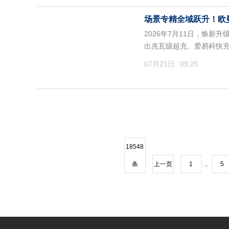
场景专精全域跃升！欧
2026年7月11日，焕
出兆瓦级超充、爱易科快
07月21日
09:25
18548
条
上一页
1
..
5